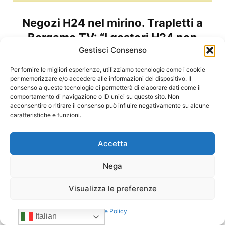
Negozi H24 nel mirino. Trapletti a
Bergamo TV: “I gestori H24 non
Gestisci Consenso
sono il problema”
Per fornire le migliori esperienze, utilizziamo tecnologie come i cookie
09/07/2026
per memorizzare e/o accedere alle informazioni del dispositivo. Il
consenso a queste tecnologie ci permetterà di elaborare dati come il
comportamento di navigazione o ID unici su questo sito. Non
acconsentire o ritirare il consenso può influire negativamente su alcune
caratteristiche e funzioni.
Accetta
Nega
Visualizza le preferenze
Cookie Policy
Italian