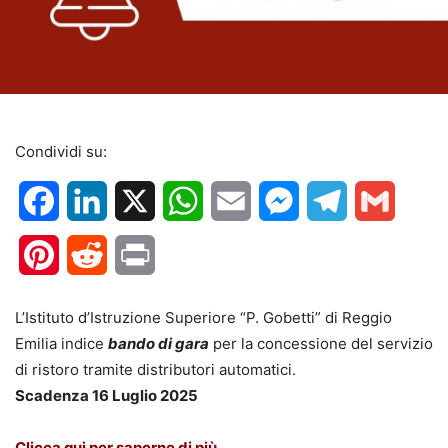
Condividi su:
Facebook
LinkedIn
X
WhatsApp
Email
Messenger
Telegram
Gmail
Pinterest
Reddit
Print
L’Istituto d’Istruzione Superiore “P. Gobetti” di Reggio
Emilia indice
bando di gara
per la concessione del servizio
di ristoro tramite distributori automatici.
Scadenza 16 Luglio 2025
Clicca qui per saperne di più