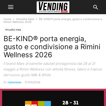
Home
Attualità Italia
BE-KIND® porta energia, gusto e condivisione a
Rimini Wellness 2026
Attualità Italia
BE-KIND® porta energia,
gusto e condivisione a Rimini
Wellness 2026
Il brand Mars di barrette salutari protagonista dal 28 al 31
maggio a Rimini Wellness con attività fitness, talent e il lancio
del nuovo gusto Milk & White
Di
redazione
-
27/05/2026