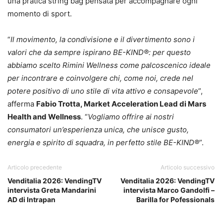
una pratica string bag pensata per accompagnare ogni
momento di sport.
“
Il movimento, la condivisione e il divertimento sono i
valori che da sempre ispirano BE-KIND®: per questo
abbiamo scelto Rimini Wellness come palcoscenico ideale
per incontrare e coinvolgere chi, come noi, crede nel
potere positivo di uno stile di vita attivo e consapevole
”,
afferma
Fabio Trotta, Market Acceleration Lead di Mars
Health and Wellness
. “
Vogliamo offrire ai nostri
consumatori un’esperienza unica, che unisce gusto,
energia e spirito di squadra, in perfetto stile BE-KIND®
”.
Articolo precedente
Articolo successivo
Venditalia 2026: VendingTV
Venditalia 2026: VendingTV
intervista Greta Mandarini
intervista Marco Gandolfi –
AD di Intrapan
Barilla for Pofessionals