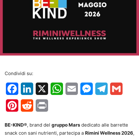
Condividi su:
Facebook
LinkedIn
X
WhatsApp
Email
Messenger
Telegram
Gmail
Pinterest
Reddit
Print
BE-KIND®
, brand del
gruppo Mars
dedicato alle barrette
snack con sani nutrienti, partecipa a
Rimini Wellness 2026
,