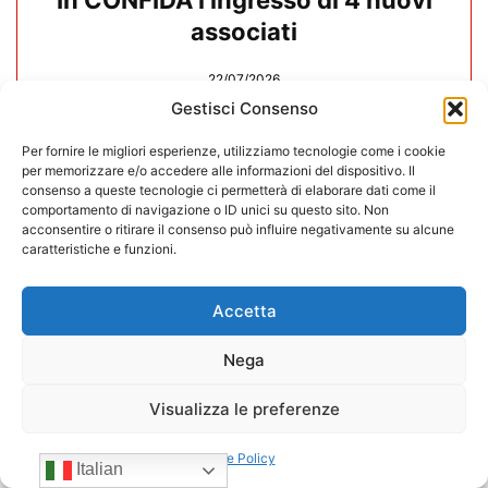
In CONFIDA l’ingresso di 4 nuovi
associati
22/07/2026
Gestisci Consenso
Per fornire le migliori esperienze, utilizziamo tecnologie come i cookie
per memorizzare e/o accedere alle informazioni del dispositivo. Il
consenso a queste tecnologie ci permetterà di elaborare dati come il
comportamento di navigazione o ID unici su questo sito. Non
acconsentire o ritirare il consenso può influire negativamente su alcune
caratteristiche e funzioni.
Accetta
Nega
Visualizza le preferenze
CONFIDA Servizi srl presenta il
Cookie Policy
nuovo Consiglio di Amministrazione
Italian