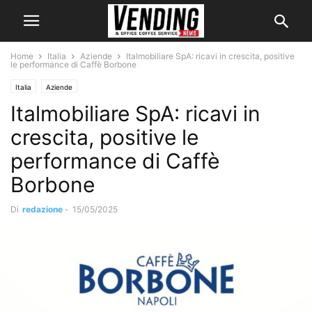
Home
Italia
Aziende
Italmobiliare SpA: ricavi in crescita, positive
le performance di Caffè Borbone
Italia
Aziende
Italmobiliare SpA: ricavi in
crescita, positive le
performance di Caffè
Borbone
Di
redazione
-
15/05/2025