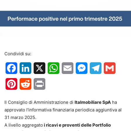
Condividi su:
Facebook
LinkedIn
X
WhatsApp
Email
Messenger
Telegram
Gmail
Pinterest
Reddit
Print
Il Consiglio di Amministrazione di
Italmobiliare SpA
ha
approvato l’informativa finanziaria periodica aggiuntiva al
31 marzo 2025.
A livello aggregato
i ricavi e proventi delle Portfolio