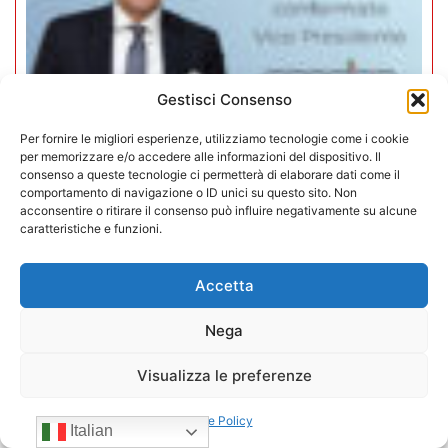
Gestisci Consenso
Per fornire le migliori esperienze, utilizziamo tecnologie come i cookie
per memorizzare e/o accedere alle informazioni del dispositivo. Il
consenso a queste tecnologie ci permetterà di elaborare dati come il
comportamento di navigazione o ID unici su questo sito. Non
Mario Toniutti confermato Vice
acconsentire o ritirare il consenso può influire negativamente su alcune
caratteristiche e funzioni.
Presidente di CONFIDA per il
quadriennio 2026-2030
Accetta
15/07/2026
Nega
Visualizza le preferenze
Cookie Policy
Italian