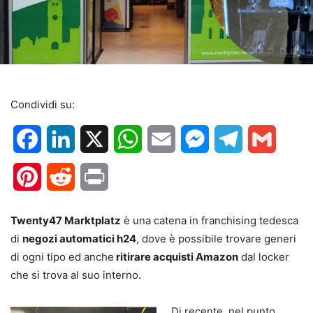
Condividi su:
Facebook
LinkedIn
X
WhatsApp
Email
Messenger
Telegram
Gmail
Pinterest
Reddit
Print
Twenty47 Marktplatz
è una catena in franchising tedesca
di
negozi automatici h24
, dove è possibile trovare generi
di ogni tipo ed anche
ritirare acquisti Amazon
dal locker
che si trova al suo interno.
Di recente, nel punto