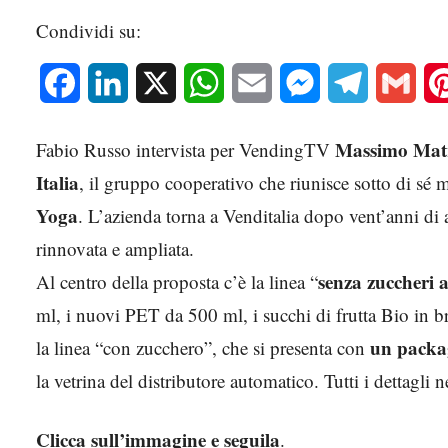
Condividi su:
Facebook
LinkedIn
X
WhatsApp
Email
Messenger
Telegram
Gmai
Massimo Matr
Fabio Russo intervista per VendingTV
Italia
, il gruppo cooperativo che riunisce sotto di s
Yoga
. L’azienda torna a Venditalia dopo vent’anni d
rinnovata e ampliata.
senza zuccheri 
Al centro della proposta c’è la linea “
ml, i nuovi PET da 500 ml, i succhi di frutta Bio in 
un packag
la linea “con zucchero”, che si presenta con
la vetrina del distributore automatico. Tutti i dettagli ne
Clicca sull’immagine e seguila
.