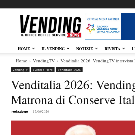
Vendingnews.it
HOME
IL VENDING
NOTIZIE
RIVISTA
L
Home
VendingTV
Venditalia 2026: VendingTV intervista
VendingTV
Eventi e Fiere
Venditalia 2026
Venditalia 2026: Vendin
Matrona di Conserve Ital
redazione
-
17/06/2026