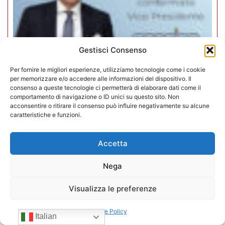
Gestisci Consenso
Per fornire le migliori esperienze, utilizziamo tecnologie come i cookie
per memorizzare e/o accedere alle informazioni del dispositivo. Il
consenso a queste tecnologie ci permetterà di elaborare dati come il
comportamento di navigazione o ID unici su questo sito. Non
Mario Toniutti confermato Vice
acconsentire o ritirare il consenso può influire negativamente su alcune
caratteristiche e funzioni.
Presidente di CONFIDA per il
quadriennio 2026-2030
Accetta
15/07/2026
Nega
Visualizza le preferenze
Cookie Policy
Italian