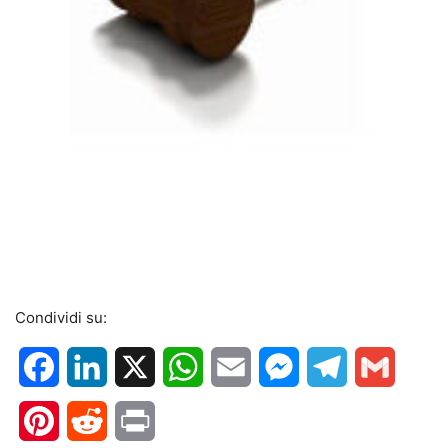
Condividi su:
Facebook
LinkedIn
X
WhatsApp
Email
Messenger
Telegram
Gmail
Pinterest
Reddit
Print