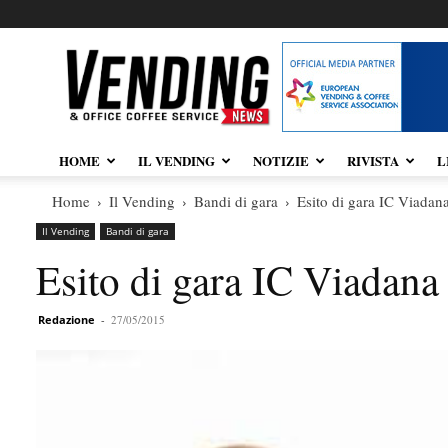
Vendingnews.it
HOME
IL VENDING
NOTIZIE
RIVISTA
L
Home
Il Vending
Bandi di gara
Esito di gara IC Viada
Il Vending
Bandi di gara
Esito di gara IC Viadan
Redazione
-
27/05/2015