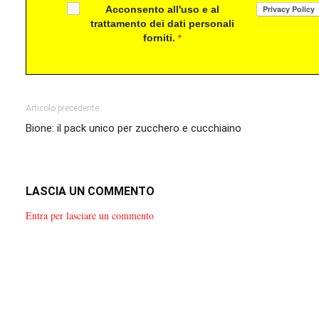
Acconsento all'uso e al
trattamento dei dati personali
forniti.
*
Articolo precedente
Bione: il pack unico per zucchero e cucchiaino
LASCIA UN COMMENTO
Entra per lasciare un commento