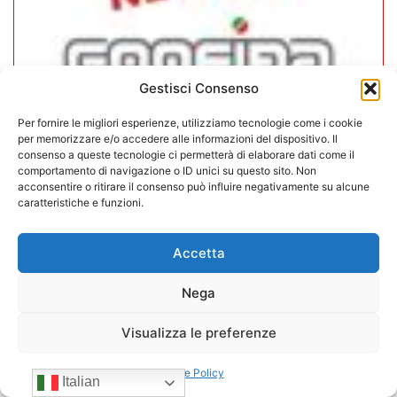
Gestisci Consenso
Per fornire le migliori esperienze, utilizziamo tecnologie come i cookie
per memorizzare e/o accedere alle informazioni del dispositivo. Il
consenso a queste tecnologie ci permetterà di elaborare dati come il
comportamento di navigazione o ID unici su questo sito. Non
CONFIDA Servizi srl presenta il
acconsentire o ritirare il consenso può influire negativamente su alcune
nuovo Consiglio di Amministrazione
caratteristiche e funzioni.
17/07/2026
Accetta
Nega
Visualizza le preferenze
Cookie Policy
Italian