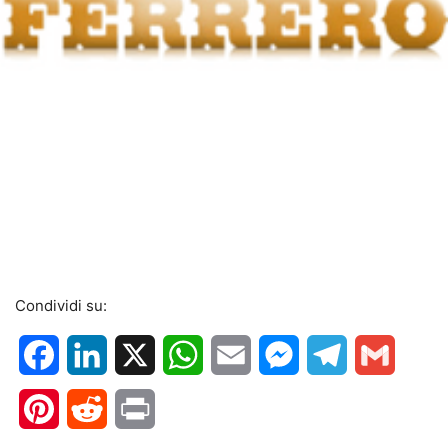
Condividi su:
Facebook
LinkedIn
X
WhatsApp
Email
Messenger
Telegram
Gmail
Pinterest
Reddit
Print