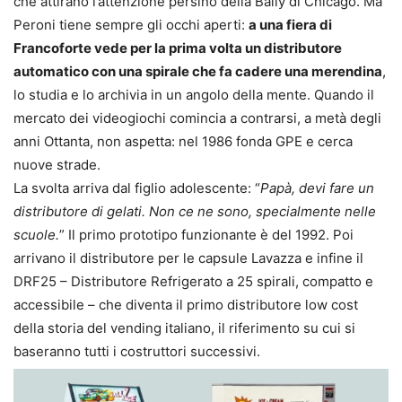
che attirano l’attenzione persino della Bally di Chicago. Ma
Peroni tiene sempre gli occhi aperti:
a una fiera di
Francoforte vede per la prima volta un distributore
automatico con una spirale che fa cadere una merendina
,
lo studia e lo archivia in un angolo della mente. Quando il
mercato dei videogiochi comincia a contrarsi, a metà degli
anni Ottanta, non aspetta: nel 1986 fonda GPE e cerca
nuove strade.
La svolta arriva dal figlio adolescente: “
Papà, devi fare un
distributore di gelati. Non ce ne sono, specialmente nelle
scuole.
” Il primo prototipo funzionante è del 1992. Poi
arrivano il distributore per le capsule Lavazza e infine il
DRF25 – Distributore Refrigerato a 25 spirali, compatto e
accessibile – che diventa il primo distributore low cost
della storia del vending italiano, il riferimento su cui si
baseranno tutti i costruttori successivi.