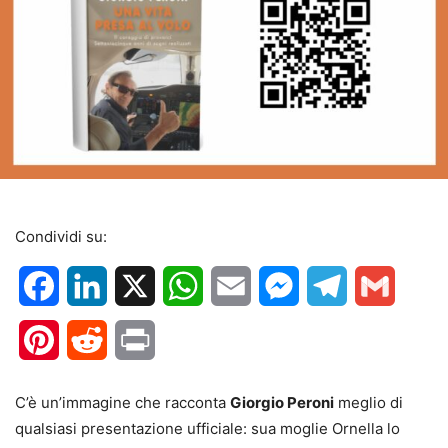
Condividi su:
Facebook
LinkedIn
X
WhatsApp
Email
Messenger
Telegram
Gmail
Pinterest
Reddit
Print
C’è un’immagine che racconta
Giorgio Peroni
meglio di
qualsiasi presentazione ufficiale: sua moglie Ornella lo