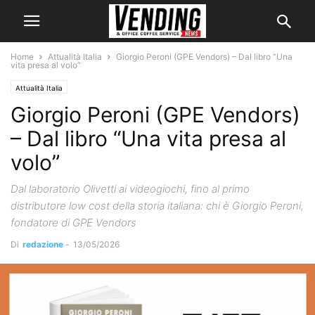
Home
Attualità Italia
Giorgio Peroni (GPE Vendors) – Dal libro “Una
vita presa al volo”
Attualità Italia
Giorgio Peroni (GPE Vendors)
– Dal libro “Una vita presa al
volo”
Dal laboratorio Olivetti ai videogiochi, fino al primo
distributore low cost della storia italiana: chi è Giorgio Peroni,
fondatore di GPE Vendors
Di
redazione
-
13/05/2026