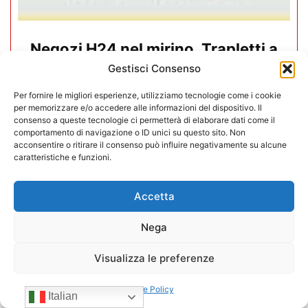
Negozi H24 nel mirino. Trapletti a
Bergamo TV: “I gestori H24 non
Gestisci Consenso
sono il problema”
Per fornire le migliori esperienze, utilizziamo tecnologie come i cookie
per memorizzare e/o accedere alle informazioni del dispositivo. Il
09/07/2026
consenso a queste tecnologie ci permetterà di elaborare dati come il
comportamento di navigazione o ID unici su questo sito. Non
acconsentire o ritirare il consenso può influire negativamente su alcune
caratteristiche e funzioni.
Accetta
Nega
Visualizza le preferenze
Cookie Policy
Italian