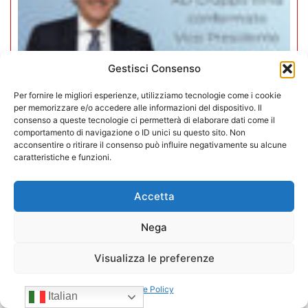
Gestisci Consenso
Per fornire le migliori esperienze, utilizziamo tecnologie come i cookie
per memorizzare e/o accedere alle informazioni del dispositivo. Il
consenso a queste tecnologie ci permetterà di elaborare dati come il
comportamento di navigazione o ID unici su questo sito. Non
acconsentire o ritirare il consenso può influire negativamente su alcune
Mario Toniutti confermato Vice
caratteristiche e funzioni.
Presidente di CONFIDA per il
Accetta
quadriennio 2026-2030
Nega
15/07/2026
Visualizza le preferenze
Cookie Policy
Italian