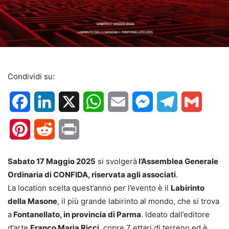
Condividi su:
Facebook
LinkedIn
X
WhatsApp
Email
Messenger
Telegram
Gmail
Pinterest
Reddit
Print
Sabato 17 Maggio 2025
si svolgerà
l’Assemblea Generale
Ordinaria di CONFIDA, riservata agli associati
.
La location scelta quest’anno per l’evento è il
Labirinto
della Masone
, il più grande labirinto al mondo, che si trova
a
Fontanellato, in provincia di Parma
. Ideato dall’editore
d’arte
Franco Maria Ricci
, copre 7 ettari di terreno ed è