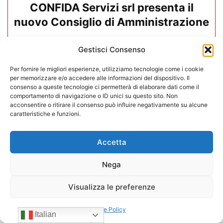
CONFIDA Servizi srl presenta il
nuovo Consiglio di Amministrazione
17/07/2026
Gestisci Consenso
Per fornire le migliori esperienze, utilizziamo tecnologie come i cookie
per memorizzare e/o accedere alle informazioni del dispositivo. Il
consenso a queste tecnologie ci permetterà di elaborare dati come il
comportamento di navigazione o ID unici su questo sito. Non
acconsentire o ritirare il consenso può influire negativamente su alcune
caratteristiche e funzioni.
Accetta
Nega
Visualizza le preferenze
Mario Toniutti confermato Vice
Cookie Policy
Italian
Presidente di CONFIDA per il