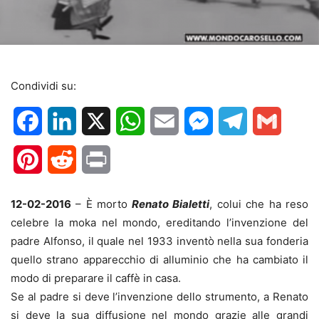
Condividi su:
Facebook
LinkedIn
X
WhatsApp
Email
Messenger
Telegram
Gmail
Pinterest
Reddit
Print
12-02-2016
– È morto
Renato Bialetti
, colui che ha reso
celebre la moka nel mondo, ereditando l’invenzione del
padre Alfonso, il quale nel 1933 inventò nella sua fonderia
quello strano apparecchio di alluminio che ha cambiato il
modo di preparare il caffè in casa.
Se al padre si deve l’invenzione dello strumento, a Renato
si deve la sua diffusione nel mondo grazie alle grandi