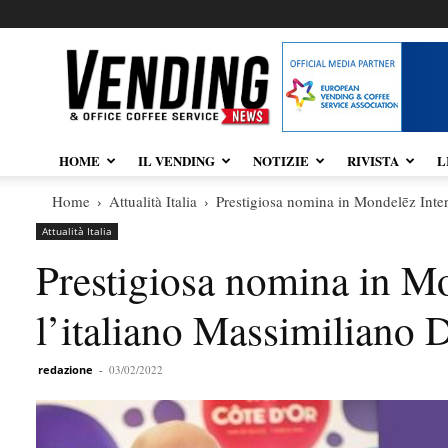
Vendingnews.it
HOME
IL VENDING
NOTIZIE
RIVISTA
L
Home
Attualità Italia
Prestigiosa nomina in Mondelēz Inte
Attualità Italia
Prestigiosa nomina in Mo
l’italiano Massimiliano
redazione
-
03/02/2022