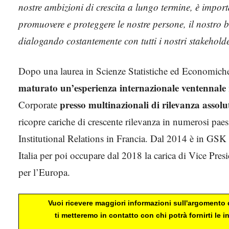
nostre ambizioni di crescita a lungo termine, è impor
promuovere e proteggere le nostre persone, il nostro b
dialogando costantemente con tutti i nostri stakehold
Dopo una laurea in Scienze Statistiche ed Economiche
maturato un’esperienza internazionale ventennale
presso multinazionali di rilevanza assolu
Corporate
ricopre cariche di crescente rilevanza in numerosi paes
Institutional Relations in Francia. Dal 2014 è in 
Italia per poi occupare dal 2018 la carica di Vice P
per l’Europa.
Vuoi ricevere maggiori informazioni sull'argomento d
ti metteremo in contatto con chi potrà fornirti le