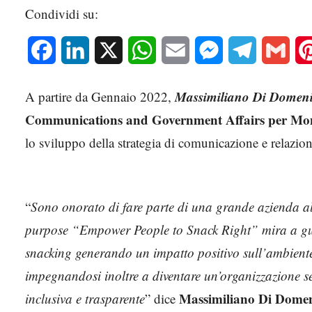
Condividi su:
Facebook
LinkedIn
X
WhatsApp
Email
Messenger
Telegram
Gmai
Massimiliano Di Domen
A partire da Gennaio 2022,
Communications and Government Affairs per Mond
lo sviluppo della strategia di comunicazione e relazion
“
Sono onorato di fare parte di una grande azienda al
purpose “Empower People to Snack Right” mira a guid
snacking generando un impatto positivo sull’ambiente
impegnandosi inoltre a diventare un’organizzazione se
Massimiliano Di Dome
inclusiva e trasparente
” dice