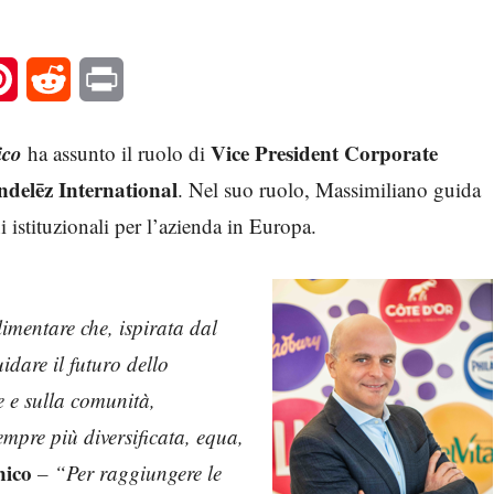
l
Pinterest
Reddit
Print
ico
Vice President Corporate
ha assunto il ruolo di
elēz International
. Nel suo ruolo, Massimiliano guida
i istituzionali per l’azienda in Europa.
imentare che, ispirata dal
are il futuro dello
 e sulla comunità,
mpre più diversificata, equa,
nico
– “Per raggiungere le