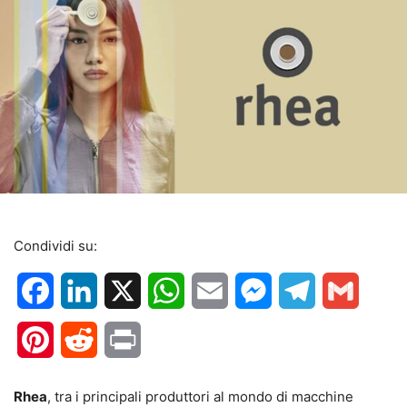
Condividi su:
Facebook
LinkedIn
X
WhatsApp
Email
Messenger
Telegram
Gmail
Pinterest
Reddit
Print
Rhea
, tra i principali produttori al mondo di macchine