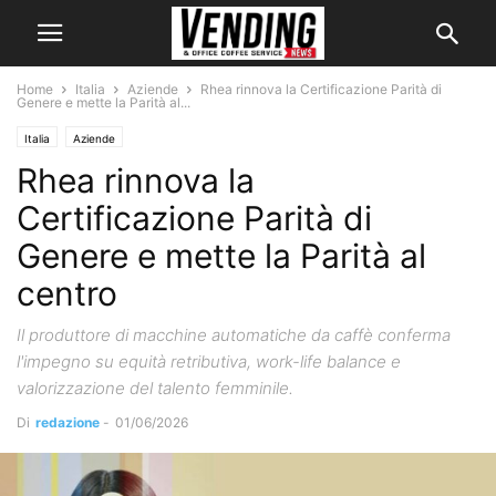
Home
Italia
Aziende
Rhea rinnova la Certificazione Parità di
Genere e mette la Parità al...
Italia
Aziende
Rhea rinnova la
Certificazione Parità di
Genere e mette la Parità al
centro
Il produttore di macchine automatiche da caffè conferma
l'impegno su equità retributiva, work-life balance e
valorizzazione del talento femminile.
Di
redazione
-
01/06/2026