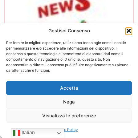
Gestisci Consenso
Per fornire le migliori esperienze, utilizziamo tecnologie come i cookie
per memorizzare e/o accedere alle informazioni del dispositivo. Il
consenso a queste tecnologie ci permetterà di elaborare dati come il
comportamento di navigazione o ID unici su questo sito. Non
acconsentire o ritirare il consenso può influire negativamente su alcune
caratteristiche e funzioni.
CONFIDA Servizi srl presenta il
nuovo Consiglio di Amministrazione
Accetta
17/07/2026
Nega
Visualizza le preferenze
Cookie Policy
Italian