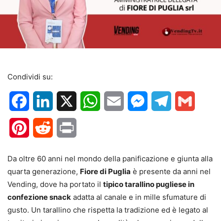
Condividi su:
Facebook
LinkedIn
X
WhatsApp
Email
Messenger
Telegram
Gmail
Pinterest
Reddit
Print
Da oltre 60 anni nel mondo della panificazione e giunta alla
quarta generazione,
Fiore di Puglia
è presente da anni nel
Vending, dove ha portato il
tipico tarallino pugliese in
confezione snack
adatta al canale e in mille sfumature di
gusto. Un tarallino che rispetta la tradizione ed è legato al