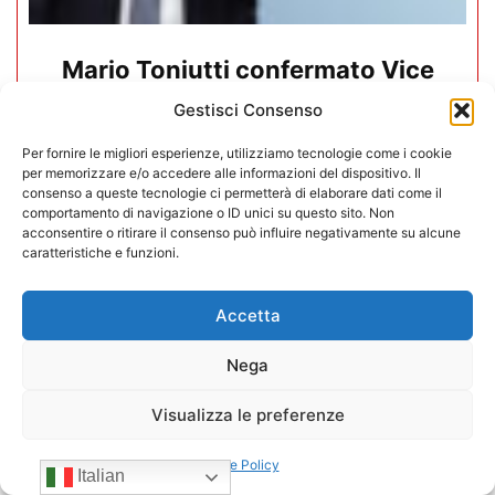
Mario Toniutti confermato Vice
Presidente di CONFIDA per il
Gestisci Consenso
quadriennio 2026-2030
Per fornire le migliori esperienze, utilizziamo tecnologie come i cookie
per memorizzare e/o accedere alle informazioni del dispositivo. Il
15/07/2026
consenso a queste tecnologie ci permetterà di elaborare dati come il
comportamento di navigazione o ID unici su questo sito. Non
acconsentire o ritirare il consenso può influire negativamente su alcune
caratteristiche e funzioni.
Accetta
Nega
Visualizza le preferenze
Cookie Policy
Italian