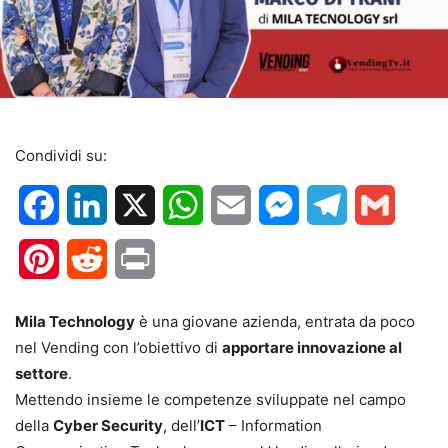
Condividi su:
Facebook
LinkedIn
X
WhatsApp
Email
Messenger
Telegram
Gmail
Pinterest
Reddit
Print
Mila Technology
è una giovane azienda, entrata da poco
nel Vending con l’obiettivo di
apportare innovazione al
settore
.
Mettendo insieme le competenze sviluppate nel campo
della
Cyber Security
, dell’
ICT
– Information