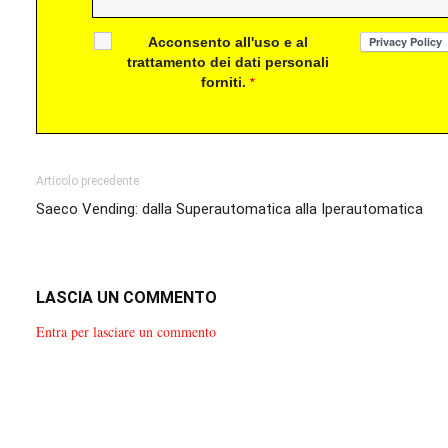
Acconsento all'uso e al
trattamento dei dati personali
forniti.
*
Articolo precedente
Saeco Vending: dalla Superautomatica alla Iperautomatica
LASCIA UN COMMENTO
Entra per lasciare un commento