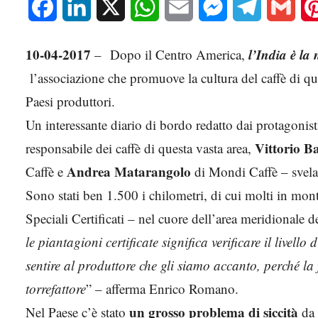
Facebook
LinkedIn
X
WhatsApp
Email
Messenger
Telegram
Gmai
10-04-2017
l’India è l
– Dopo il Centro America,
l’associazione che promuove la cultura del caffè di qual
Paesi produttori.
Un interessante diario di bordo redatto dai protagonis
Vittorio B
responsabile dei caffè di questa vasta area,
Andrea Matarangolo
Caffè e
di Mondi Caffè – svela 
Sono stati ben 1.500 i chilometri, di cui molti in mon
Speciali Certificati – nel cuore dell’area meridionale d
le piantagioni certificate significa verificare il livello 
sentire al produttore che gli siamo accanto, perché la
torrefattore
” – afferma Enrico Romano.
un grosso problema di siccità
Nel Paese c’è stato
da 