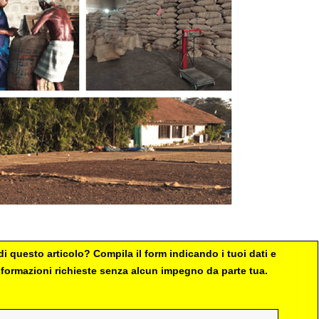
i questo articolo? Compila il form indicando i tuoi dati e
 informazioni richieste senza alcun impegno da parte tua.