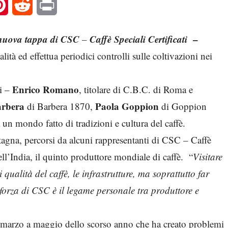
l
Pinterest
Reddit
Print
a nuova tappa di CSC
Caffè Speciali Certificati
–
–
ità ed effettua periodici controlli sulle coltivazioni nei
Enrico Romano
ti –
, titolare di C.B.C. di Roma e
arbera
Paola Goppion
di Barbera 1870,
di Goppion
un mondo fatto di tradizioni e cultura del caffè.
tagna, percorsi da alcuni rappresentanti di CSC – Caffè
ell’India, il quinto produttore mondiale di caffè. “
Visitare
di qualità del caffè, le infrastrutture, ma soprattutto far
 forza di CSC è il legame personale tra produttore e
marzo a maggio dello scorso anno che ha creato problemi