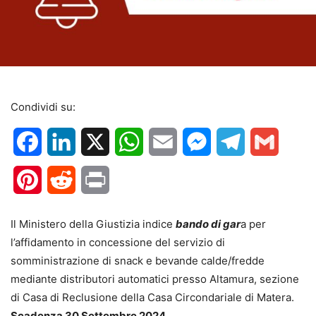
Condividi su:
Facebook
LinkedIn
X
WhatsApp
Email
Messenger
Telegram
Gmail
Pinterest
Reddit
Print
Il Ministero della Giustizia indice
bando di gar
a per
l’affidamento in concessione del servizio di
somministrazione di snack e bevande calde/fredde
mediante distributori automatici presso Altamura, sezione
di Casa di Reclusione della Casa Circondariale di Matera.
Scadenza 30 Settembre 2024