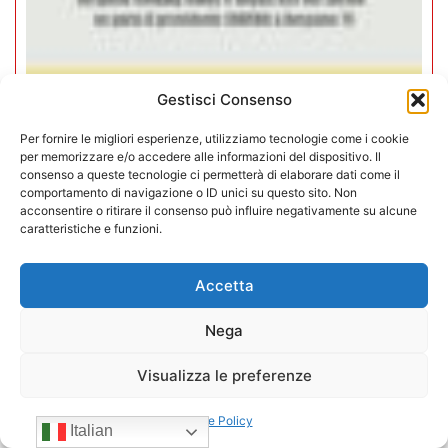
Gestisci Consenso
Negozi H24 nel mirino. Trapletti a
Per fornire le migliori esperienze, utilizziamo tecnologie come i cookie
Bergamo TV: “I gestori H24 non
per memorizzare e/o accedere alle informazioni del dispositivo. Il
sono il problema”
consenso a queste tecnologie ci permetterà di elaborare dati come il
comportamento di navigazione o ID unici su questo sito. Non
acconsentire o ritirare il consenso può influire negativamente su alcune
09/07/2026
caratteristiche e funzioni.
Accetta
Nega
Visualizza le preferenze
Cookie Policy
Italian