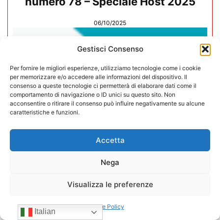
numero 78 – Speciale Host 2025
06/10/2025
Gestisci Consenso
Per fornire le migliori esperienze, utilizziamo tecnologie come i cookie
per memorizzare e/o accedere alle informazioni del dispositivo. Il
consenso a queste tecnologie ci permetterà di elaborare dati come il
comportamento di navigazione o ID unici su questo sito. Non
acconsentire o ritirare il consenso può influire negativamente su alcune
caratteristiche e funzioni.
Accetta
Nega
Rivista Vending News – Leggi il
Visualizza le preferenze
numero 77
Cookie Policy
Italian
18/07/2025