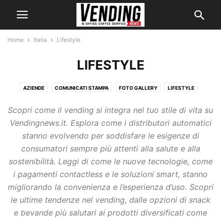
Home
Italia
Lifestyle
LIFESTYLE
AZIENDE
COMUNICATI STAMPA
FOTO GALLERY
LIFESTYLE
MARKETING
MERCATO
PRODOTTI
Scopri come il vending si integra nel tuo stile di vita su
RICORRENZE, AUGURI E CONGRATULAZIONI
Vendingnews.it. Esplora come i distributori automatici
stanno evolvendo per soddisfare le esigenze di
consumatori sempre più attenti alla salute e alla
sostenibilità. Leggi di come le nuove tecnologie, come
i pagamenti contactless e le soluzioni smart, stanno
migliorando la convenienza e l’esperienza d’uso. Scopri
le ultime tendenze nel vending, dalle opzioni di snack
e bevande più salutari ai prodotti diversificati come