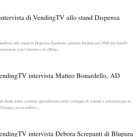
’intervista di VendingTV allo stand Dispensa
niboni allo stand di Dispensa Zaniboni, azienda fondata nel 2008 dai fratelli
stratori, con l'obiettivo di offrire...
VendingTV intervista Matteo Bonardello, AD
i think.water, azienda specializzata nello sviluppo di sistemi e soluzioni per la
ll'acqua, sia in ambito...
endingTV intervista Debora Screpanti di Blupura