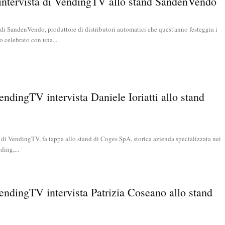
’intervista di VendingTV allo stand SandenVendo
di SandenVendo, produttore di distributori automatici che quest'anno festeggia i
o celebrato con una...
endingTV intervista Daniele Ioriatti allo stand
 di VendingTV, fa tappa allo stand di Coges SpA, storica azienda specializzata nei
ding,...
endingTV intervista Patrizia Coseano allo stand