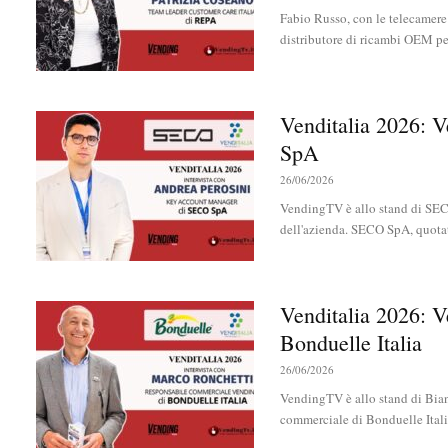
Fabio Russo, con le telecamere
distributore di ricambi OEM per
Venditalia 2026: 
SpA
26/06/2026
VendingTV è allo stand di SEC
dell'azienda. SECO SpA, quotata
Venditalia 2026: V
Bonduelle Italia
26/06/2026
VendingTV è allo stand di Bian
commerciale di Bonduelle Italia.