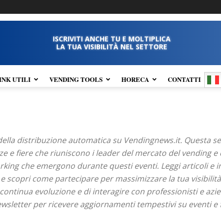
ISCRIVITI ANCHE TU E MOLTIPLICA
LA TUA VISIBILITÀ NEL SETTORE
INK UTILI
VENDING TOOLS
HORECA
CONTATTI
re della distribuzione automatica su Vendingnews.it. Questa s
e e fiere che riuniscono i leader del mercato del vending e 
king che emergono durante questi eventi. Leggi articoli e in
 e scopri come partecipare per massimizzare la tua visibilità
 continua evoluzione e di interagire con professionisti e a
newsletter per ricevere aggiornamenti tempestivi su eventi e f