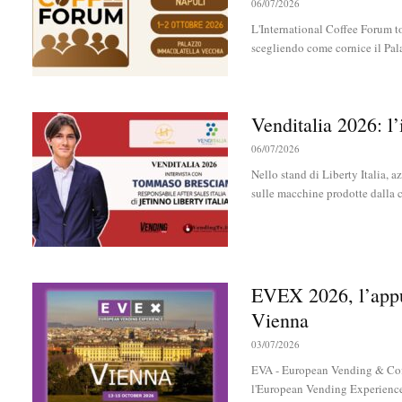
06/07/2026
L'International Coffee Forum to
scegliendo come cornice il Pala
Venditalia 2026: l’
06/07/2026
Nello stand di Liberty Italia, a
sulle macchine prodotte dalla c
EVEX 2026, l’appu
Vienna
03/07/2026
EVA - European Vending & Coffe
l'European Vending Experience -