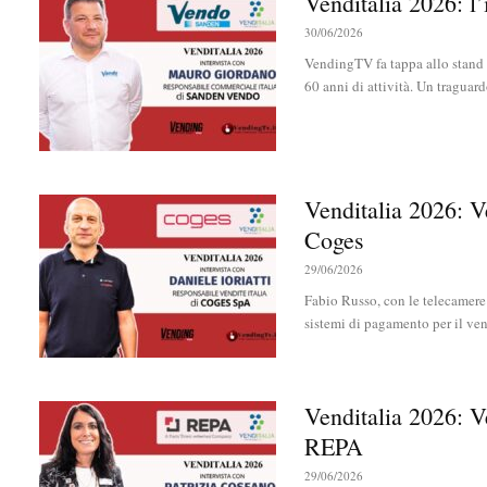
Venditalia 2026: l
30/06/2026
VendingTV fa tappa allo stand 
60 anni di attività. Un traguard
Venditalia 2026: V
Coges
29/06/2026
Fabio Russo, con le telecamere
sistemi di pagamento per il ven
Venditalia 2026: V
REPA
29/06/2026