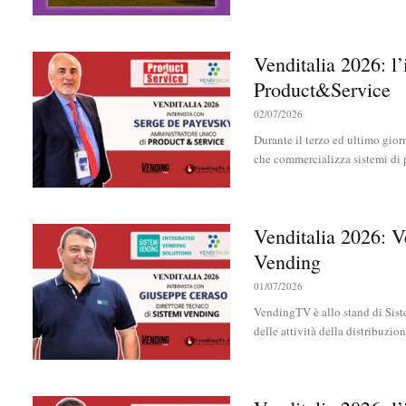
Venditalia 2026: l
Product&Service
02/07/2026
Durante il terzo ed ultimo gio
che commercializza sistemi di 
Venditalia 2026: V
Vending
01/07/2026
VendingTV è allo stand di Sist
delle attività della distribuzio