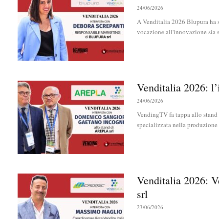
24/06/2026
A Venditalia 2026 Blupura ha s
vocazione all'innovazione sia s
Venditalia 2026: l
24/06/2026
VendingTV fa tappa allo stand d
specializzata nella produzione d
Venditalia 2026: 
srl
23/06/2026