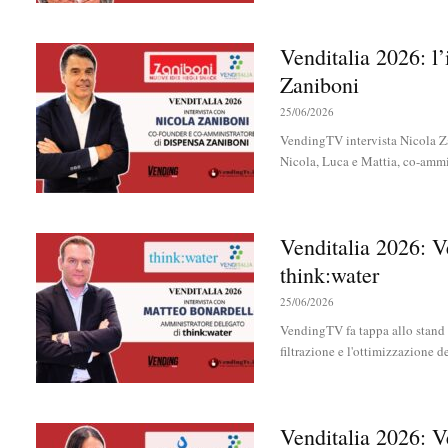
Venditalia 2026: l
Zaniboni
25/06/2026
VendingTV intervista Nicola Za
Nicola, Luca e Mattia, co-ammini
Venditalia 2026: 
think:water
25/06/2026
VendingTV fa tappa allo stand d
filtrazione e l'ottimizzazione de
Venditalia 2026: V