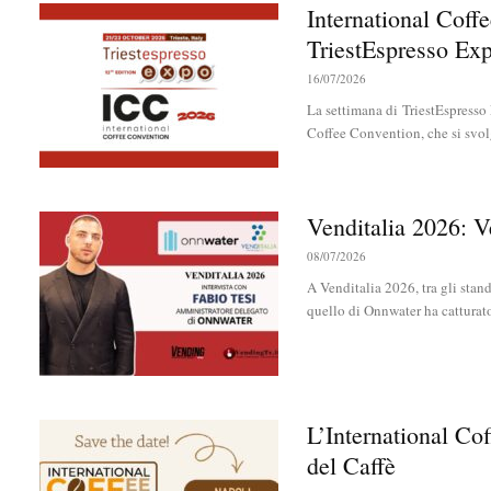
International Coff
TriestEspresso Ex
16/07/2026
La settimana di TriestEspresso
Coffee Convention, che si svolge
Venditalia 2026: 
08/07/2026
A Venditalia 2026, tra gli sta
quello di Onnwater ha catturato 
L’International Co
del Caffè