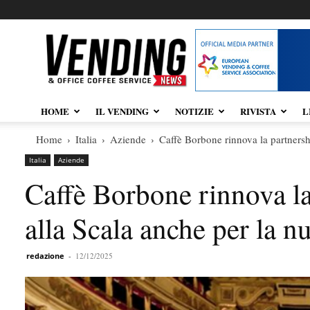
Vendingnews.it
HOME
IL VENDING
NOTIZIE
RIVISTA
L
Home
Italia
Aziende
Caffè Borbone rinnova la partnershi
Italia
Aziende
Caffè Borbone rinnova la
alla Scala anche per la n
redazione
-
12/12/2025