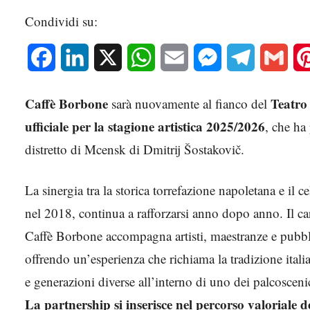
Condividi su:
Facebook
LinkedIn
X
WhatsApp
Email
Messenger
Telegram
Gmai
Caffè Borbone
Teatro
sarà nuovamente al fianco del
ufficiale per la stagione artistica 2025/2026
, che ha
distretto di Mcensk di Dmitrij Šostakovič.
La sinergia tra la storica torrefazione napoletana e il c
nel 2018, continua a rafforzarsi anno dopo anno. Il car
Caffè Borbone accompagna artisti, maestranze e pubb
offrendo un’esperienza che richiama la tradizione itali
e generazioni diverse all’interno di uno dei palcosceni
La partnership si inserisce nel percorso valoriale 