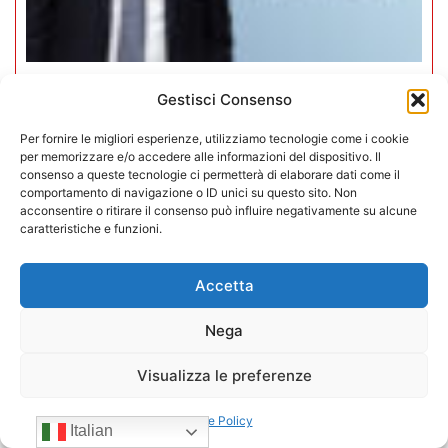
Gestisci Consenso
Mario Toniutti confermato Vice
Presidente di CONFIDA per il
Per fornire le migliori esperienze, utilizziamo tecnologie come i cookie
quadriennio 2026-2030
per memorizzare e/o accedere alle informazioni del dispositivo. Il
consenso a queste tecnologie ci permetterà di elaborare dati come il
comportamento di navigazione o ID unici su questo sito. Non
15/07/2026
acconsentire o ritirare il consenso può influire negativamente su alcune
caratteristiche e funzioni.
Accetta
Nega
Visualizza le preferenze
Cookie Policy
Italian