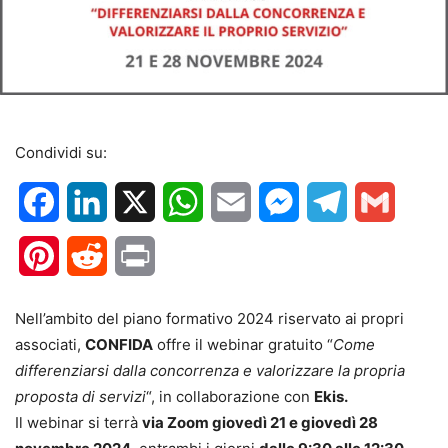
Condividi su:
Facebook
LinkedIn
X
WhatsApp
Email
Messenger
Telegram
Gmail
Pinterest
Reddit
Print
Nell’ambito del piano formativo 2024 riservato ai propri
associati,
CONFIDA
offre il webinar gratuito “
Come
differenziarsi dalla concorrenza e valorizzare la propria
proposta di servizi
“, in collaborazione con
Ekis.
Il webinar si terrà
via Zoom giovedì 21 e giovedì 28