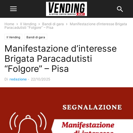
Home
Il Vending
Bandi di gara
Manifestazione d’interesse Brigata
Paracadutisti “Folgore” – Pisa
Il Vending
Bandi di gara
Manifestazione d’interesse
Brigata Paracadutisti
“Folgore” – Pisa
Di
redazione
-
22/10/2025