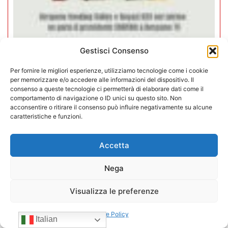
Gestisci Consenso
Per fornire le migliori esperienze, utilizziamo tecnologie come i cookie
Negozi H24 nel mirino. Trapletti a
per memorizzare e/o accedere alle informazioni del dispositivo. Il
Bergamo TV: “I gestori H24 non
consenso a queste tecnologie ci permetterà di elaborare dati come il
comportamento di navigazione o ID unici su questo sito. Non
sono il problema”
acconsentire o ritirare il consenso può influire negativamente su alcune
caratteristiche e funzioni.
09/07/2026
Accetta
Nega
Visualizza le preferenze
Cookie Policy
Italian