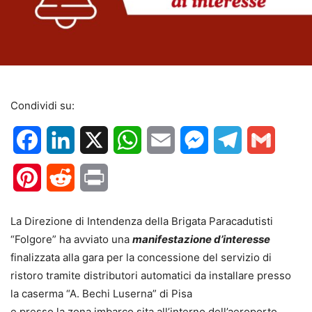
Condividi su:
Facebook
LinkedIn
X
WhatsApp
Email
Messenger
Telegram
Gmail
Pinterest
Reddit
Print
La Direzione di Intendenza della Brigata Paracadutisti
“Folgore” ha avviato una
manifestazione d’interesse
finalizzata alla gara per la concessione del servizio di
ristoro tramite distributori automatici da installare presso
la caserma “A. Bechi Luserna” di Pisa
e presso la zona imbarco sita all’interno dell’aeroporto