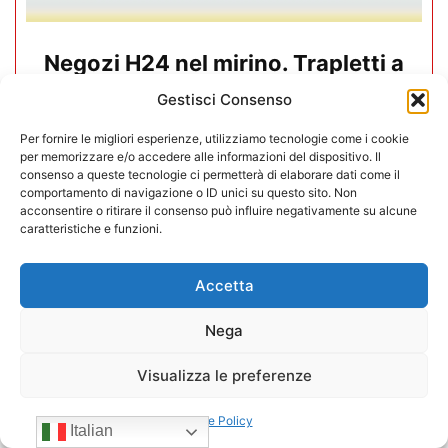
Negozi H24 nel mirino. Trapletti a
Bergamo TV: “I gestori H24 non
Gestisci Consenso
sono il problema”
Per fornire le migliori esperienze, utilizziamo tecnologie come i cookie
per memorizzare e/o accedere alle informazioni del dispositivo. Il
09/07/2026
consenso a queste tecnologie ci permetterà di elaborare dati come il
comportamento di navigazione o ID unici su questo sito. Non
acconsentire o ritirare il consenso può influire negativamente su alcune
caratteristiche e funzioni.
Accetta
Nega
Visualizza le preferenze
Cookie Policy
Italian