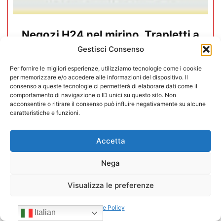
Negozi H24 nel mirino. Trapletti a
Bergamo TV: “I gestori H24 non
Gestisci Consenso
sono il problema”
Per fornire le migliori esperienze, utilizziamo tecnologie come i cookie
per memorizzare e/o accedere alle informazioni del dispositivo. Il
09/07/2026
consenso a queste tecnologie ci permetterà di elaborare dati come il
comportamento di navigazione o ID unici su questo sito. Non
acconsentire o ritirare il consenso può influire negativamente su alcune
caratteristiche e funzioni.
Accetta
Nega
Visualizza le preferenze
Cookie Policy
Italian