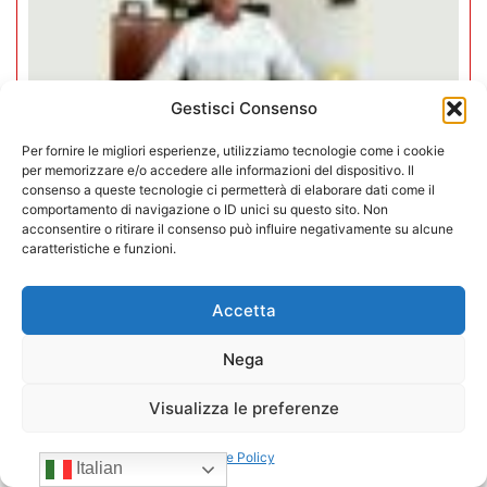
Gestisci Consenso
Per fornire le migliori esperienze, utilizziamo tecnologie come i cookie
per memorizzare e/o accedere alle informazioni del dispositivo. Il
consenso a queste tecnologie ci permetterà di elaborare dati come il
comportamento di navigazione o ID unici su questo sito. Non
acconsentire o ritirare il consenso può influire negativamente su alcune
Negozi H24 nel mirino. Trapletti a
caratteristiche e funzioni.
Bergamo TV: “I gestori H24 non
sono il problema”
Accetta
Nega
09/07/2026
Visualizza le preferenze
Cookie Policy
Italian