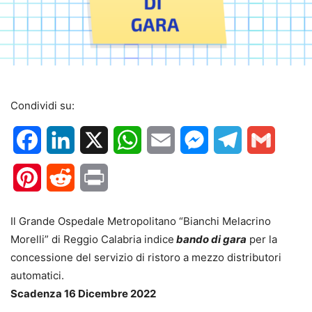
Condividi su:
Facebook
LinkedIn
X
WhatsApp
Email
Messenger
Telegram
Gmail
Pinterest
Reddit
Print
Il Grande Ospedale Metropolitano “Bianchi Melacrino
Morelli” di Reggio Calabria indice
bando di gara
per la
concessione del servizio di ristoro a mezzo distributori
automatici.
Scadenza 16 Dicembre 2022