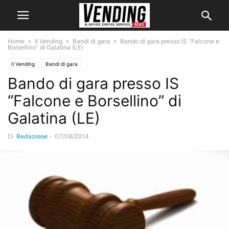
Home
Il Vending
Bandi di gara
Bando di gara presso IS “Falcone e
Borsellino” di Galatina (LE)
Il Vending
Bandi di gara
Bando di gara presso IS
“Falcone e Borsellino” di
Galatina (LE)
Di
Redazione
-
07/08/2014