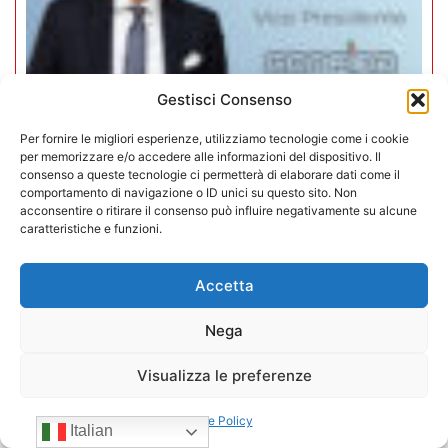
Gestisci Consenso
Per fornire le migliori esperienze, utilizziamo tecnologie come i cookie
per memorizzare e/o accedere alle informazioni del dispositivo. Il
consenso a queste tecnologie ci permetterà di elaborare dati come il
Mario Toniutti confermato Vice
comportamento di navigazione o ID unici su questo sito. Non
acconsentire o ritirare il consenso può influire negativamente su alcune
Presidente di CONFIDA per il
caratteristiche e funzioni.
quadriennio 2026-2030
Accetta
15/07/2026
Nega
Visualizza le preferenze
Cookie Policy
Italian