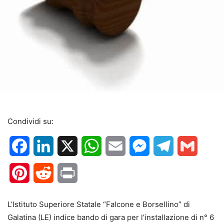
Condividi su:
Facebook
LinkedIn
X
WhatsApp
Email
Messenger
Telegram
Gmail
Pinterest
Reddit
Print
L’Istituto Superiore Statale “Falcone e Borsellino” di
Galatina (LE) indice bando di gara per l’installazione di n° 6