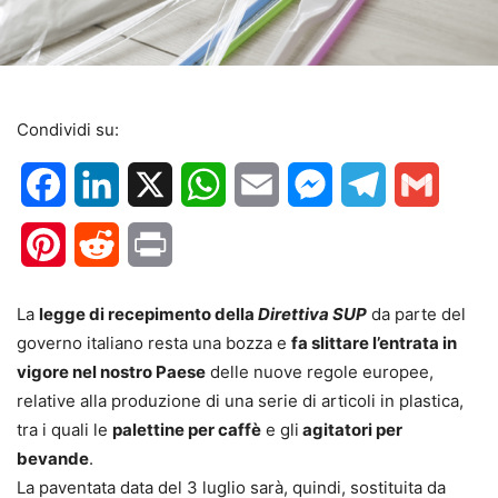
Condividi su:
Facebook
LinkedIn
X
WhatsApp
Email
Messenger
Telegram
Gmail
Pinterest
Reddit
Print
La
legge di recepimento della
Direttiva SUP
da parte del
governo italiano resta una bozza e
fa slittare l’entrata in
vigore nel nostro Paese
delle nuove regole europee,
relative alla produzione di una serie di articoli in plastica,
tra i quali le
palettine per caffè
e gli
agitatori per
bevande
.
La paventata data del 3 luglio sarà, quindi, sostituita da