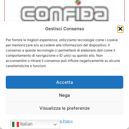
Gestisci Consenso
Per fornire le migliori esperienze, utilizziamo tecnologie come i cookie
per memorizzare e/o accedere alle informazioni del dispositivo. Il
In CONFIDA l’ingresso di 4 nuovi
consenso a queste tecnologie ci permetterà di elaborare dati come il
comportamento di navigazione o ID unici su questo sito. Non
associati
acconsentire o ritirare il consenso può influire negativamente su alcune
caratteristiche e funzioni.
22/07/2026
Accetta
Nega
Visualizza le preferenze
Cookie Policy
Italian