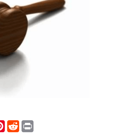
l
Pinterest
Reddit
Print