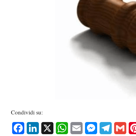
Condividi su:
Facebook
LinkedIn
X
WhatsApp
Email
Messenger
Telegram
Gmai