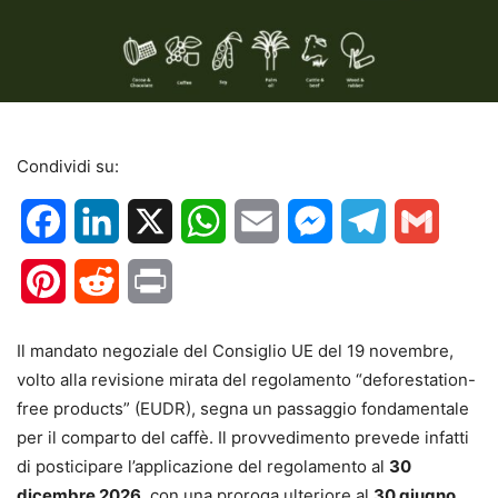
Condividi su:
Facebook
LinkedIn
X
WhatsApp
Email
Messenger
Telegram
Gmail
Pinterest
Reddit
Print
Il mandato negoziale del Consiglio UE del 19 novembre,
volto alla revisione mirata del regolamento “deforestation-
free products” (EUDR), segna un passaggio fondamentale
per il comparto del caffè. Il provvedimento prevede infatti
di posticipare l’applicazione del regolamento al
30
dicembre 2026
, con una proroga ulteriore al
30 giugno