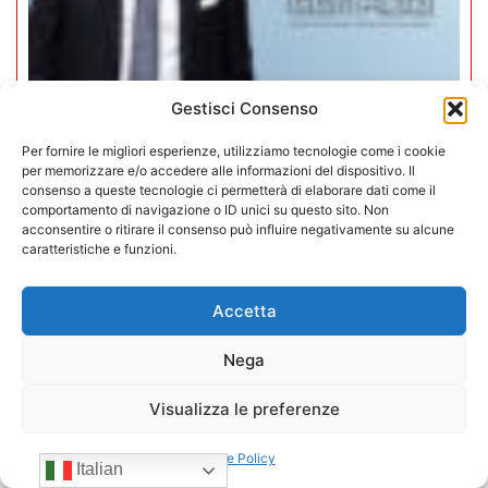
Gestisci Consenso
Mario Toniutti confermato Vice
Per fornire le migliori esperienze, utilizziamo tecnologie come i cookie
per memorizzare e/o accedere alle informazioni del dispositivo. Il
Presidente di CONFIDA per il
consenso a queste tecnologie ci permetterà di elaborare dati come il
quadriennio 2026-2030
comportamento di navigazione o ID unici su questo sito. Non
acconsentire o ritirare il consenso può influire negativamente su alcune
caratteristiche e funzioni.
15/07/2026
Accetta
Nega
Visualizza le preferenze
Cookie Policy
Italian