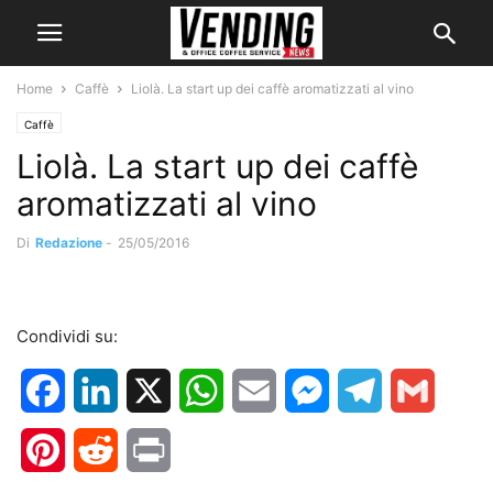
Home
Caffè
Liolà. La start up dei caffè aromatizzati al vino
Caffè
Liolà. La start up dei caffè
aromatizzati al vino
Di
Redazione
-
25/05/2016
Condividi su:
Facebook
LinkedIn
X
WhatsApp
Email
Messenger
Telegram
Gmail
Pinterest
Reddit
Print