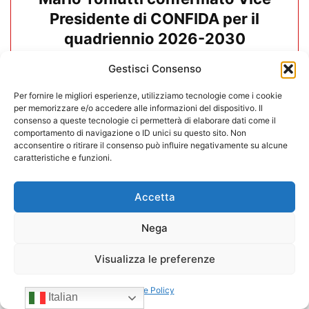
Presidente di CONFIDA per il
quadriennio 2026-2030
Gestisci Consenso
15/07/2026
Per fornire le migliori esperienze, utilizziamo tecnologie come i cookie
per memorizzare e/o accedere alle informazioni del dispositivo. Il
consenso a queste tecnologie ci permetterà di elaborare dati come il
comportamento di navigazione o ID unici su questo sito. Non
acconsentire o ritirare il consenso può influire negativamente su alcune
caratteristiche e funzioni.
Accetta
Nega
Visualizza le preferenze
Cookie Policy
Negozi H24 nel mirino. Trapletti a
Italian