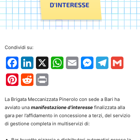
Condividi su:
Facebook
LinkedIn
X
WhatsApp
Email
Messenger
Telegram
Gmail
Pinterest
Reddit
Print
La Brigata Meccanizzata Pinerolo con sede a Bari ha
avviato una
manifestazione d’interesse
finalizzata alla
gara per l’affidamento in concessione a terzi, del servizio
di gestione completa in multiservizi di:
Bar buvette pizzeria e distributori automatici presso la