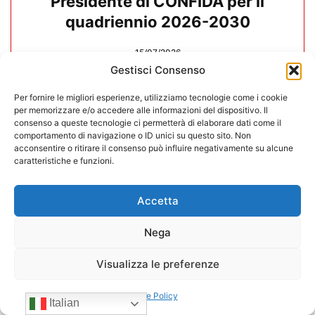
Presidente di CONFIDA per il
quadriennio 2026-2030
15/07/2026
Gestisci Consenso
Per fornire le migliori esperienze, utilizziamo tecnologie come i cookie
per memorizzare e/o accedere alle informazioni del dispositivo. Il
consenso a queste tecnologie ci permetterà di elaborare dati come il
comportamento di navigazione o ID unici su questo sito. Non
acconsentire o ritirare il consenso può influire negativamente su alcune
caratteristiche e funzioni.
Accetta
Nega
Visualizza le preferenze
Negozi H24 nel mirino. Trapletti a
Cookie Policy
Bergamo TV: “I gestori H24 non
Italian