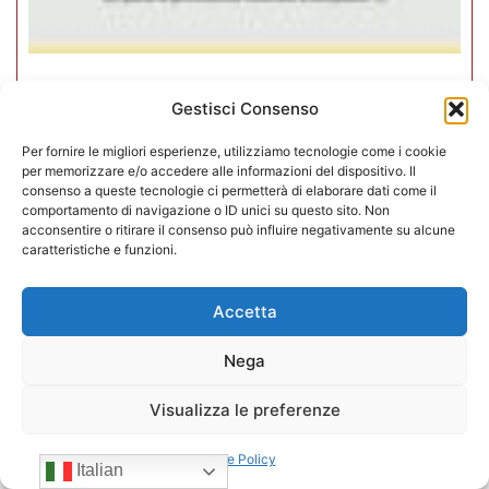
Negozi H24 nel mirino. Trapletti a
Gestisci Consenso
Bergamo TV: “I gestori H24 non
Per fornire le migliori esperienze, utilizziamo tecnologie come i cookie
sono il problema”
per memorizzare e/o accedere alle informazioni del dispositivo. Il
consenso a queste tecnologie ci permetterà di elaborare dati come il
09/07/2026
comportamento di navigazione o ID unici su questo sito. Non
acconsentire o ritirare il consenso può influire negativamente su alcune
caratteristiche e funzioni.
Accetta
Nega
Visualizza le preferenze
Cookie Policy
Italian