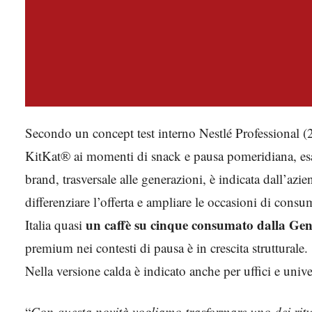
Secondo un concept test interno Nestlé Professional (
KitKat® ai momenti di snack e pausa pomeridiana, esatt
brand, trasversale alle generazioni, è indicata dall’az
differenziare l’offerta e ampliare le occasioni di cons
un caffè su cinque consumato dalla Gen 
Italia quasi
premium nei contesti di pausa è in crescita strutturale.
Nella versione calda è indicato anche per uffici e univer
“
Con questa novità vogliamo trasformare uno dei ritu