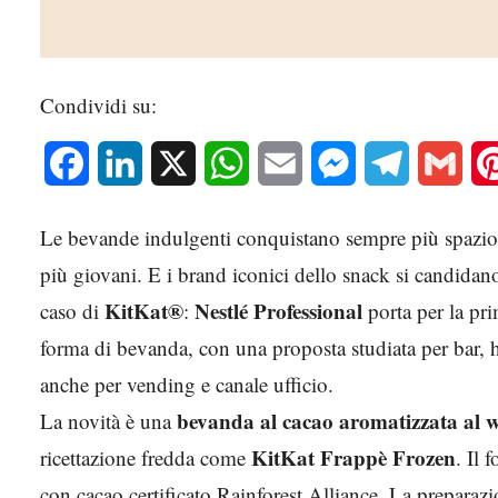
Condividi su:
Facebook
LinkedIn
X
WhatsApp
Email
Messenger
Telegram
Gmai
Le bevande indulgenti conquistano sempre più spazio n
più giovani. E i brand iconici dello snack si candidan
KitKat®
Nestlé Professional
caso di
:
porta per la pri
forma di bevanda, con una proposta studiata per bar, h
anche per vending e canale ufficio.
bevanda al cacao aromatizzata al 
La novità è una
KitKat Frappè Frozen
ricettazione fredda come
. Il
con cacao certificato Rainforest Alliance. La preparaz