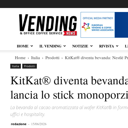
Vendingnews.it
HOME
IL VENDING
NOTIZIE
RIVISTA
L
Home
Italia
Prodotti
KitKat® diventa bevanda: Nestlé Pro
Italia
Prodotti
KitKat® diventa bevanda:
lancia lo stick monoporzi
La bevanda al cacao aromatizzata al wafer KitKat® in form
uffici e hospitality.
redazione
-
15/06/2026