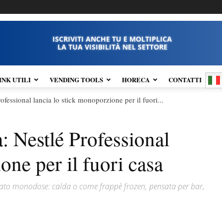
ISCRIVITI ANCHE TU E MOLTIPLICA
LA TUA VISIBILITÀ NEL SETTORE
INK UTILI
VENDING TOOLS
HORECA
CONTATTI
fessional lancia lo stick monoporzione per il fuori...
 Nestlé Professional
one per il fuori casa
ato monodose: calda o come frappè frozen, pensata per bar,