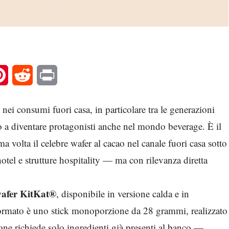
l
Pinterest
Reddit
Print
ei consumi fuori casa, in particolare tra le generazioni
o a diventare protagonisti anche nel mondo beverage. È il
ma volta il celebre wafer al cacao nel canale fuori casa sotto
otel e strutture hospitality — ma con rilevanza diretta
wafer KitKat®
, disponibile in versione calda e in
 formato è uno stick monoporzione da 28 grammi, realizzato
ione richiede solo ingredienti già presenti al banco —