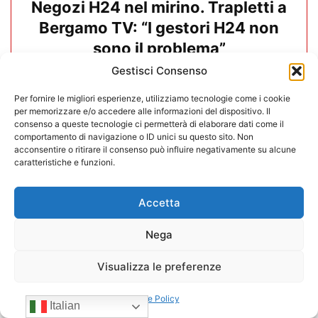
Negozi H24 nel mirino. Trapletti a
Bergamo TV: “I gestori H24 non
sono il problema”
Gestisci Consenso
09/07/2026
Per fornire le migliori esperienze, utilizziamo tecnologie come i cookie
per memorizzare e/o accedere alle informazioni del dispositivo. Il
consenso a queste tecnologie ci permetterà di elaborare dati come il
comportamento di navigazione o ID unici su questo sito. Non
acconsentire o ritirare il consenso può influire negativamente su alcune
caratteristiche e funzioni.
Accetta
Nega
Visualizza le preferenze
Cookie Policy
Italian
Negozi H24. CONFIDA conferma: