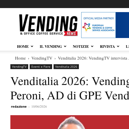
Vendingnews.it
HOME
IL VENDING
NOTIZIE
RIVISTA
L
Home
VendingTV
Venditalia 2026: VendingTV intervista
VendingTV
Eventi e Fiere
Venditalia 2026
Venditalia 2026: Vendin
Peroni, AD di GPE Vend
redazione
-
10/06/2026