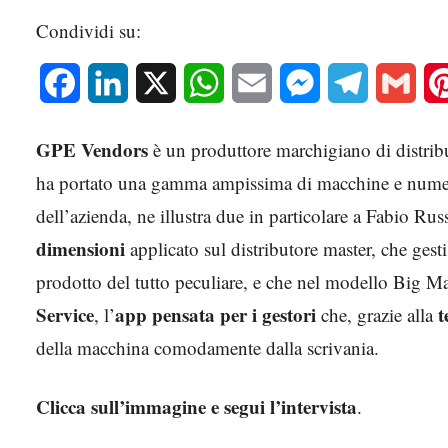
Condividi su:
Facebook
LinkedIn
X
WhatsApp
Email
Messenger
Telegram
Gmai
GPE Vendors
è un produttore marchigiano di distribu
ha portato una gamma ampissima di macchine e nume
dell’azienda, ne illustra due in particolare a Fabio R
dimensioni
applicato sul distributore master, che gesti
prodotto del tutto peculiare, e che nel modello Big 
Service
app pensata per i gestori
t
, l’
che, grazie alla
della macchina comodamente dalla scrivania.
Clicca sull’immagine e segui l’intervista
.