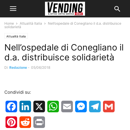
Home
Attualità Italia
Nell’ospedale di Conegliano il d.a. distribuisce
solidarietà
Attualità Italia
Nell’ospedale di Conegliano il
d.a. distribuisce solidarietà
Di
Redazione
-
05/06/2018
Condividi su:
Facebook
LinkedIn
X
WhatsApp
Email
Messenger
Telegram
Gmail
Pinterest
Reddit
Print