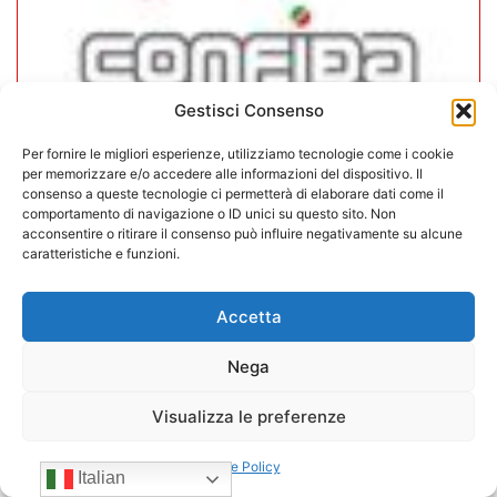
Gestisci Consenso
Per fornire le migliori esperienze, utilizziamo tecnologie come i cookie
per memorizzare e/o accedere alle informazioni del dispositivo. Il
consenso a queste tecnologie ci permetterà di elaborare dati come il
In CONFIDA l’ingresso di 4 nuovi
comportamento di navigazione o ID unici su questo sito. Non
associati
acconsentire o ritirare il consenso può influire negativamente su alcune
caratteristiche e funzioni.
22/07/2026
Accetta
Nega
Visualizza le preferenze
Cookie Policy
Italian