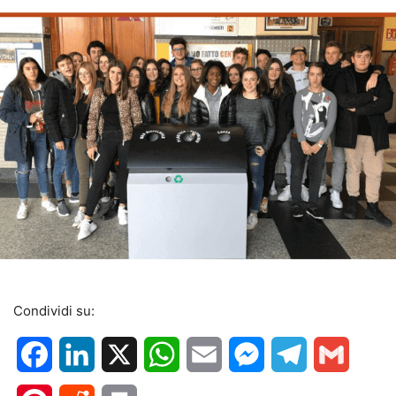
Condividi su:
Facebook
LinkedIn
X
WhatsApp
Email
Messenger
Telegram
Gmail