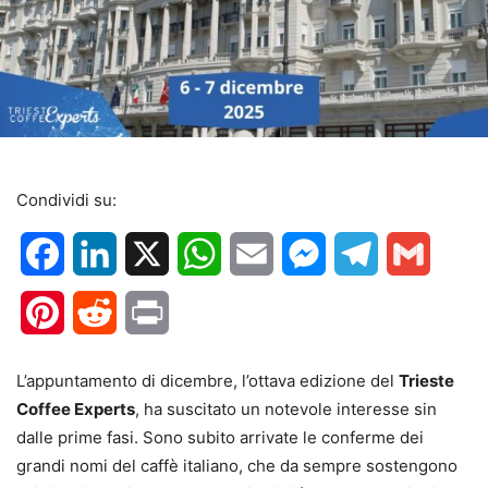
Condividi su:
Facebook
LinkedIn
X
WhatsApp
Email
Messenger
Telegram
Gmail
Pinterest
Reddit
Print
L’appuntamento di dicembre, l’ottava edizione del
Trieste
Coffee Experts
, ha suscitato un notevole interesse sin
dalle prime fasi. Sono subito arrivate le conferme dei
grandi nomi del caffè italiano, che da sempre sostengono