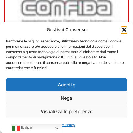
Gestisci Consenso
Per fornire le migliori esperienze, utilizziamo tecnologie come i cookie
In CONFIDA l’ingresso di 4 nuovi
per memorizzare e/o accedere alle informazioni del dispositivo. Il
consenso a queste tecnologie ci permetterà di elaborare dati come il
associati
comportamento di navigazione o ID unici su questo sito. Non
acconsentire o ritirare il consenso può influire negativamente su alcune
22/07/2026
caratteristiche e funzioni.
Accetta
Nega
Visualizza le preferenze
Cookie Policy
Italian