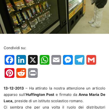
Condividi su:
Facebook
LinkedIn
X
WhatsApp
Email
Messenger
Telegram
Gmail
Pinterest
Reddit
Print
13-12-2013
– Ha attirato la nostra attenzione un articolo
apparso sull’
Huffington Post
e firmato da
Anna Maria De
Luca,
preside di un istituto scolastico romano.
Ci sembra che per una volta il ruolo dei distributori