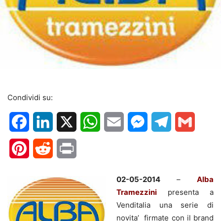
Condividi su:
Facebook
LinkedIn
X
WhatsApp
Email
Messenger
Telegram
Gmail
Pinterest
Reddit
Print
02-05-2014
–
Alba
Tramezzini
presenta a
Venditalia una serie di
novita’ firmate con il brand