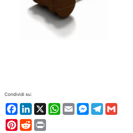
Condividi su:
Facebook
LinkedIn
X
WhatsApp
Email
Messenger
Telegram
Gmail
Pinterest
Reddit
Print