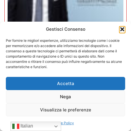
Gestisci Consenso
Mario Toniutti confermato Vice
Per fornire le migliori esperienze, utilizziamo tecnologie come i cookie
Presidente di CONFIDA per il
per memorizzare e/o accedere alle informazioni del dispositivo. Il
consenso a queste tecnologie ci permetterà di elaborare dati come il
quadriennio 2026-2030
comportamento di navigazione o ID unici su questo sito. Non
acconsentire o ritirare il consenso può influire negativamente su alcune
caratteristiche e funzioni.
15/07/2026
Accetta
Nega
Visualizza le preferenze
Cookie Policy
Italian