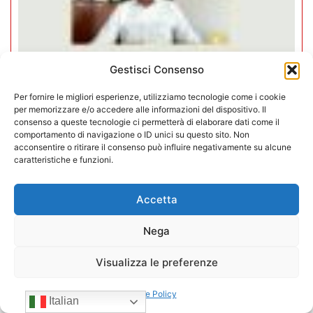
Gestisci Consenso
Per fornire le migliori esperienze, utilizziamo tecnologie come i cookie
per memorizzare e/o accedere alle informazioni del dispositivo. Il
consenso a queste tecnologie ci permetterà di elaborare dati come il
comportamento di navigazione o ID unici su questo sito. Non
Negozi H24 nel mirino. Trapletti a
acconsentire o ritirare il consenso può influire negativamente su alcune
caratteristiche e funzioni.
Bergamo TV: “I gestori H24 non
sono il problema”
Accetta
09/07/2026
Nega
Visualizza le preferenze
Cookie Policy
Italian