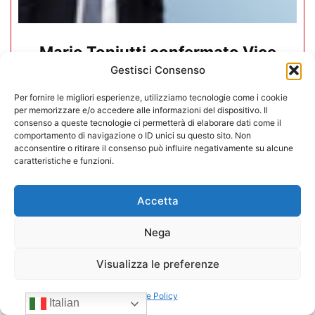
Mario Toniutti confermato Vice
Presidente di CONFIDA per il
Gestisci Consenso
quadriennio 2026-2030
Per fornire le migliori esperienze, utilizziamo tecnologie come i cookie
per memorizzare e/o accedere alle informazioni del dispositivo. Il
consenso a queste tecnologie ci permetterà di elaborare dati come il
15/07/2026
comportamento di navigazione o ID unici su questo sito. Non
acconsentire o ritirare il consenso può influire negativamente su alcune
caratteristiche e funzioni.
Accetta
Nega
Visualizza le preferenze
Cookie Policy
Italian