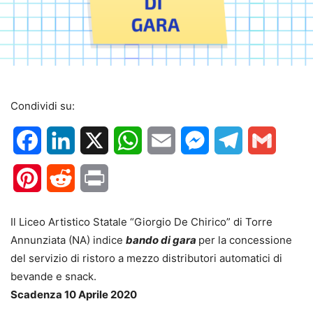
Condividi su:
Facebook
LinkedIn
X
WhatsApp
Email
Messenger
Telegram
Gmail
Pinterest
Reddit
Print
Il Liceo Artistico Statale “Giorgio De Chirico” di Torre
Annunziata (NA) indice
bando di gara
per la concessione
del servizio di ristoro a mezzo distributori automatici di
bevande e snack.
Scadenza 10 Aprile 2020