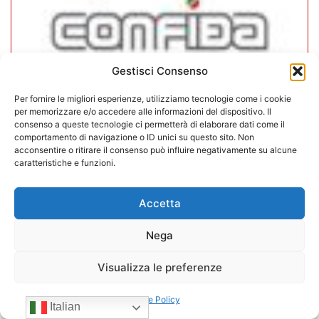
Gestisci Consenso
Per fornire le migliori esperienze, utilizziamo tecnologie come i cookie
per memorizzare e/o accedere alle informazioni del dispositivo. Il
In CONFIDA l’ingresso di 4 nuovi
consenso a queste tecnologie ci permetterà di elaborare dati come il
comportamento di navigazione o ID unici su questo sito. Non
associati
acconsentire o ritirare il consenso può influire negativamente su alcune
caratteristiche e funzioni.
22/07/2026
Accetta
Nega
Visualizza le preferenze
Cookie Policy
Italian