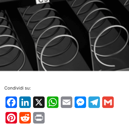
Condividi su:
Facebook
LinkedIn
X
WhatsApp
Email
Messenger
Telegram
Gmail
Pinterest
Reddit
Print