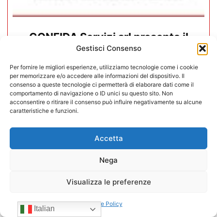
CONFIDA Servizi srl presenta il
Gestisci Consenso
nuovo Consiglio di Amministrazione
Per fornire le migliori esperienze, utilizziamo tecnologie come i cookie
17/07/2026
per memorizzare e/o accedere alle informazioni del dispositivo. Il
consenso a queste tecnologie ci permetterà di elaborare dati come il
comportamento di navigazione o ID unici su questo sito. Non
acconsentire o ritirare il consenso può influire negativamente su alcune
caratteristiche e funzioni.
Accetta
Nega
Visualizza le preferenze
Cookie Policy
Italian