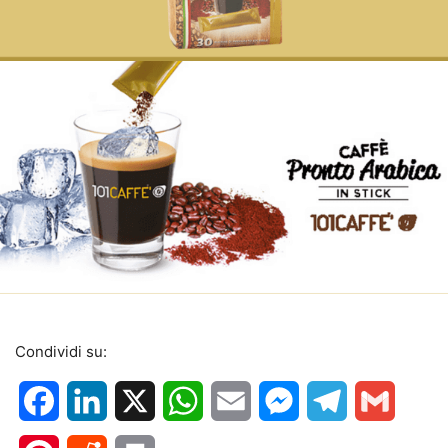
Condividi su:
Facebook
LinkedIn
X
WhatsApp
Email
Messenger
Telegram
Gmail