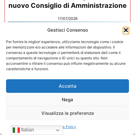
nuovo Consiglio di Amministrazione
17/07/2026
Gestisci Consenso
Per fornire le migliori esperienze, utilizziamo tecnologie come i cookie
per memorizzare e/o accedere alle informazioni del dispositivo. Il
consenso a queste tecnologie ci permetterà di elaborare dati come il
comportamento di navigazione o ID unici su questo sito. Non
acconsentire o ritirare il consenso può influire negativamente su alcune
caratteristiche e funzioni.
Accetta
Nega
Visualizza le preferenze
Mario Toniutti confermato Vice
Presidente di CONFIDA per il
Cookie Policy
Italian
quadriennio 2026-2030