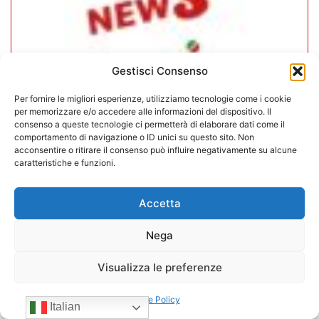
Gestisci Consenso
Per fornire le migliori esperienze, utilizziamo tecnologie come i cookie
per memorizzare e/o accedere alle informazioni del dispositivo. Il
consenso a queste tecnologie ci permetterà di elaborare dati come il
comportamento di navigazione o ID unici su questo sito. Non
acconsentire o ritirare il consenso può influire negativamente su alcune
caratteristiche e funzioni.
CONFIDA Servizi srl presenta il
nuovo Consiglio di Amministrazione
Accetta
17/07/2026
Nega
Visualizza le preferenze
Cookie Policy
Italian