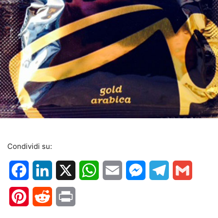
Condividi su:
Facebook
LinkedIn
X
WhatsApp
Email
Messenger
Telegram
Gmail
Pinterest
Reddit
Print