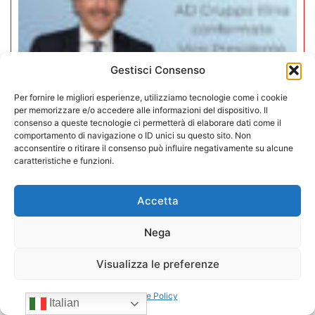
Gestisci Consenso
Per fornire le migliori esperienze, utilizziamo tecnologie come i cookie
per memorizzare e/o accedere alle informazioni del dispositivo. Il
consenso a queste tecnologie ci permetterà di elaborare dati come il
comportamento di navigazione o ID unici su questo sito. Non
acconsentire o ritirare il consenso può influire negativamente su alcune
caratteristiche e funzioni.
Mario Toniutti confermato Vice
Presidente di CONFIDA per il
Accetta
quadriennio 2026-2030
Nega
15/07/2026
Visualizza le preferenze
Cookie Policy
Italian