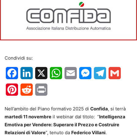
Condividi su:
Facebook
LinkedIn
X
WhatsApp
Email
Messenger
Telegram
Gmail
Pinterest
Reddit
Print
Nell’ambito del Piano formativo 2025 di
Confida
, si terrà
martedì 11 novembre
il webinar dal titolo: “
Intelligenza
Emotiva per Vendere: Superare il Prezzo e Costruire
Relazioni di Valore
”, tenuto da
Federico Villani
.